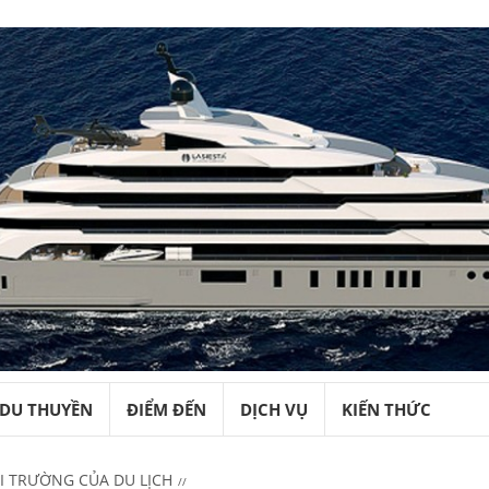
DU THUYỀN
ĐIỂM ĐẾN
DỊCH VỤ
KIẾN THỨC
 TRƯỜNG CỦA DU LỊCH