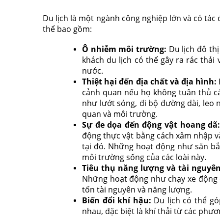
Du lịch là một ngành công nghiệp lớn và có tá
thể bao gồm:
Ô nhiễm môi trường:
Du lịch đô th
khách du lịch có thể gây ra rác thải
nước.
Thiệt hại đến địa chất và địa hình:
cảnh quan nếu họ không tuân thủ c
như lướt sóng, đi bộ đường dài, leo 
quan và môi trường.
Sự đe dọa đến động vật hoang dã
động thực vật bằng cách xâm nhập và
tại đó. Những hoạt động như săn bắn
môi trường sống của các loài này.
Tiêu thụ năng lượng và tài nguyê
Những hoạt động như chạy xe động cơ
tốn tài nguyên và năng lượng.
Biến đổi khí hậu:
Du lịch có thể gó
nhau, đặc biệt là khí thải từ các phư