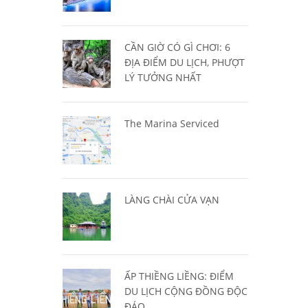
CẦN GIỜ CÓ GÌ CHƠI: 6
ĐỊA ĐIỂM DU LỊCH, PHƯỢT
LÝ TƯỞNG NHẤT
The Marina Serviced
LÀNG CHÀI CỬA VẠN
ẤP THIỀNG LIỀNG: ĐIỂM
DU LỊCH CỘNG ĐỒNG ĐỘC
ĐÁO