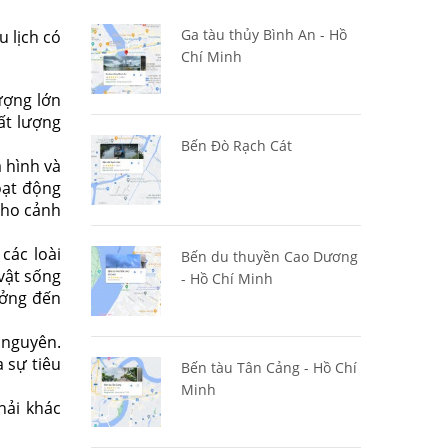
Ga tàu thủy Bình An - Hồ
 lịch có
Chí Minh
ượng lớn
ất lượng
Bến Đò Rạch Cát
 hình và
oạt động
cho cảnh
các loài
Bến du thuyền Cao Dương
vật sống
- Hồ Chí Minh
ưởng đến
 nguyên.
 sự tiêu
Bến tàu Tân Cảng - Hồ Chí
Minh
hải khác