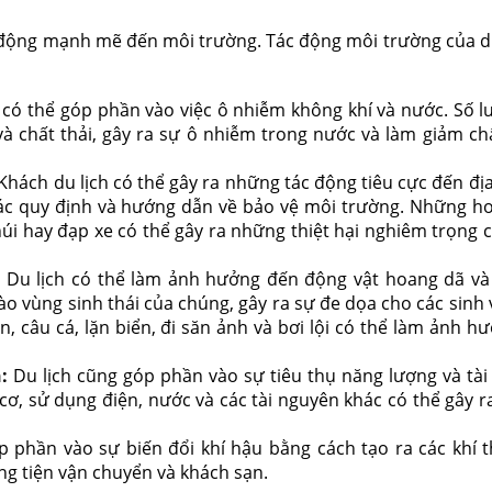
c động mạnh mẽ đến môi trường. Tác động môi trường của du
ị có thể góp phần vào việc ô nhiễm không khí và nước. Số l
 và chất thải, gây ra sự ô nhiễm trong nước và làm giảm ch
Khách du lịch có thể gây ra những tác động tiêu cực đến địa
ác quy định và hướng dẫn về bảo vệ môi trường. Những h
núi hay đạp xe có thể gây ra những thiệt hại nghiêm trọng 
:
Du lịch có thể làm ảnh hưởng đến động vật hoang dã và 
o vùng sinh thái của chúng, gây ra sự đe dọa cho các sinh 
, câu cá, lặn biển, đi săn ảnh và bơi lội có thể làm ảnh h
n:
Du lịch cũng góp phần vào sự tiêu thụ năng lượng và tài
, sử dụng điện, nước và các tài nguyên khác có thể gây ra
p phần vào sự biến đổi khí hậu bằng cách tạo ra các khí t
ơng tiện vận chuyển và khách sạn.